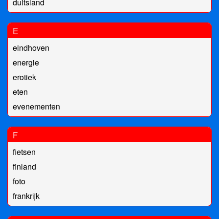
duitsland
E
eindhoven
energie
erotiek
eten
evenementen
F
fietsen
finland
foto
frankrijk