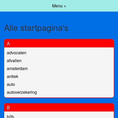
Menu +
Alle startpagina's
A
advocaten
afvallen
amsterdam
antiek
auto
autoverzekering
B
b2b