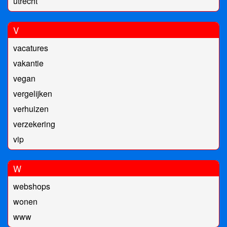
utrecht
V
vacatures
vakantie
vegan
vergelijken
verhuizen
verzekering
vip
W
webshops
wonen
www