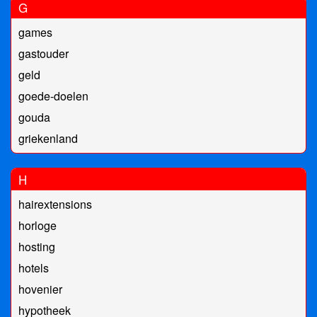
G
games
gastouder
geld
goede-doelen
gouda
griekenland
H
hairextensions
horloge
hosting
hotels
hovenier
hypotheek