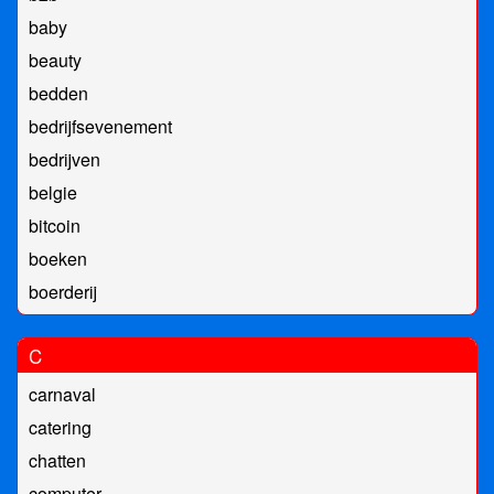
baby
beauty
bedden
bedrijfsevenement
bedrijven
belgie
bitcoin
boeken
boerderij
C
carnaval
catering
chatten
computer