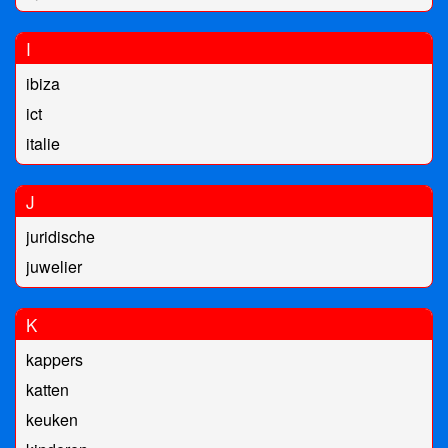
I
ibiza
ict
italie
J
juridische
juwelier
K
kappers
katten
keuken