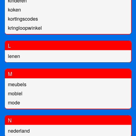
kinderen
koken
kortingscodes
kringloopwinkel
L
lenen
M
meubels
mobiel
mode
N
nederland