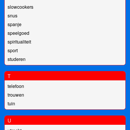
slowcookers
snus
spanje
speelgoed
spiritualiteit
sport
studeren
T
telefoon
trouwen
tuin
U