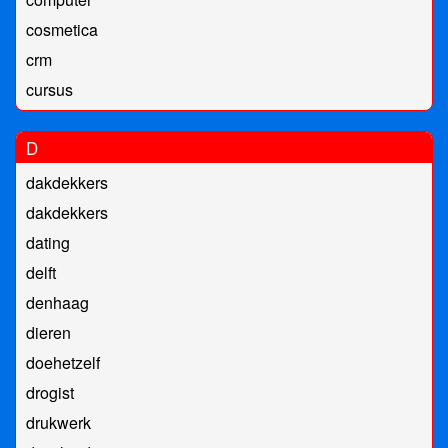
cosmetica
crm
cursus
D
dakdekkers
dakdekkers
dating
delft
denhaag
dieren
doehetzelf
drogist
drukwerk