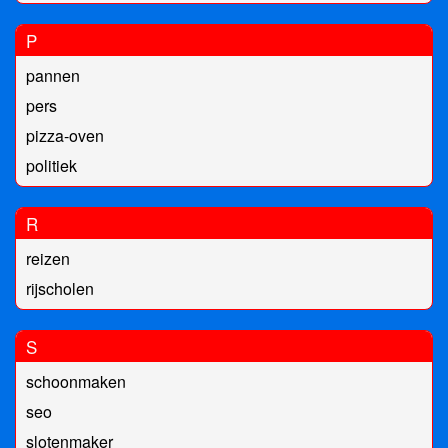
P
pannen
pers
pizza-oven
politiek
R
reizen
rijscholen
S
schoonmaken
seo
slotenmaker